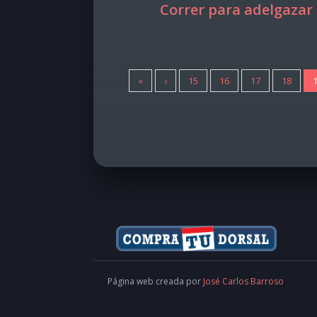
Correr para adelgazar
«
‹
15
16
17
18
Página web creada por
José Carlos Barroso